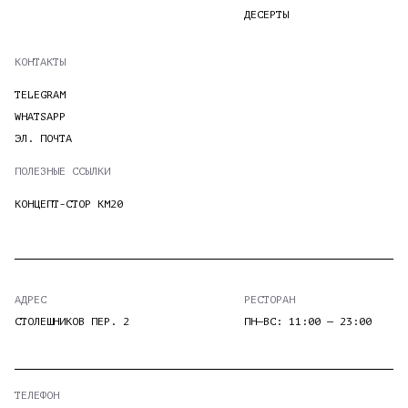
-
ДЕСЕРТЫ
23:00
КОНТАКТЫ
+7
TELEGRAM
+7
(495)
WHATSAPP
(929)
ЭЛ. ПОЧТА
987–
656–
ПОЛЕЗНЫЕ ССЫЛКИ
22–
88–
КОНЦЕПТ-СТОР KM20
20
95
АДРЕС
РЕСТОРАН
СТОЛЕШНИКОВ ПЕР. 2
ПН—ВС: 11:00 — 23:00
ТЕЛЕФОН